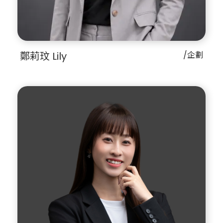
鄭莉玟 Lily
/企劃