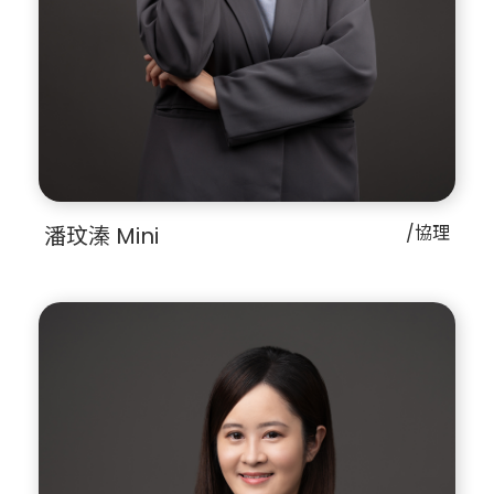
潘玟溱 Mini
/協理