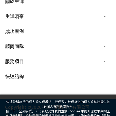
關於生洋
生洋洞察
成功案例
顧問團隊
服務項目
快速諮詢
依據歐盟施行的個人資料保護法，我們致力於保護您的個人資料並提供您
Copyright ©2026年生洋網路股份有限公司
對個人資料的掌握。
按一下「全部接受」，代表您允許我們置放 Cookie 來提升您在本網站上
Design
iBest
by
的使用體驗、協助我們分析網站效能和使用狀況，以及讓我們投放相關聯