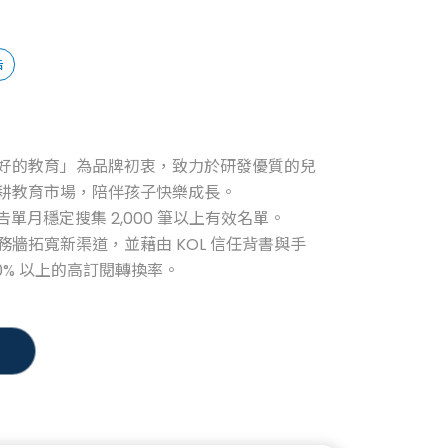
告
好的教育」為品牌初衷，致力於研發優質的兒
耕教育市場，陪伴孩子快樂成長。
型廣告單月穩定搜集 2,000 筆以上有效名單。
NTS 任務牆拓寬新渠道，並藉由 KOL 信任背書與手
0% 以上的高訂閱轉換率。