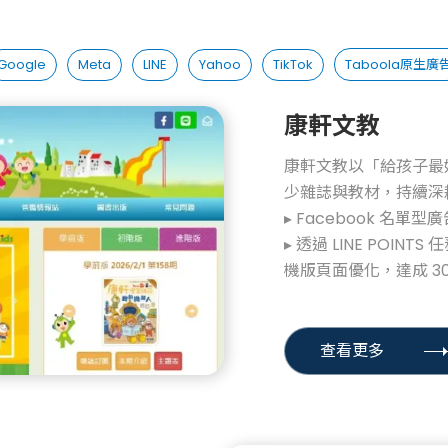
Google
Meta
LINE
Yahoo
TikTok
Taboola原生廣
康軒文教
康軒文教以「給孩子最
少雜誌與教材，持續深
▸ Facebook 名單
▸ 透過 LINE POI
機版頁面優化，達成 3
查看更多