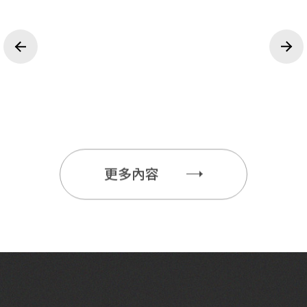
洞察市場趨勢與消費行為，精準優化
投放數位與傳統廣告，提升品牌能見
打造高價值內容，提升受眾關注與轉
創意企劃
公關活動
AI技術
度與曝光率。
行銷決策。
換力。
以創意策略連結品牌與人心，放大傳
結合媒體與體驗行銷，塑造品牌聲量
運用智慧演算法與自動化工具，強化
行銷成效。
播效應。
與形象。
更多內容