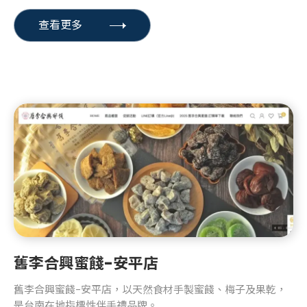
查看更多
舊李合興蜜餞-安平店
舊李合興蜜餞-安平店，以天然食材手製蜜餞、梅子及果乾，
是台南在地指標性伴手禮品牌。