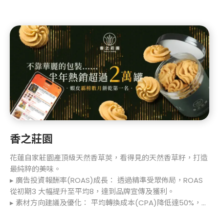
香之莊園
花蓮自家莊園產頂級天然香草莢，看得見的天然香草籽，打造
最純粹的美味。
▸ 廣告投資報酬率(ROAS)成長： 透過精準受眾佈局，ROAS
從初期3 大幅提升至平均8，達到品牌宣傳及獲利。
▸ 素材方向建議及優化： 平均轉換成本(CPA)降低達50%，在
相同預算規模下，為品牌帶回翻倍的訂單成效。