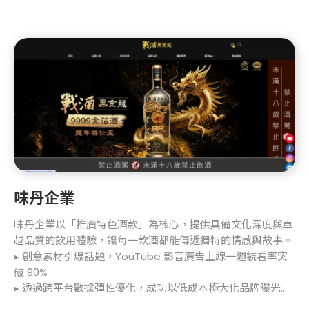
味丹企業
味丹企業以「推廣特色酒款」為核心，提供具備文化深度與卓
越品質的飲用體驗，讓每一款酒都能傳遞獨特的情感與故事。
▸ 創意素材引爆話題，YouTube 影音廣告上線一週觀看率突
破 90%
▸ 透過跨平台數據彈性優化，成功以低成本極大化品牌曝光，
強化消費者轉化機會。