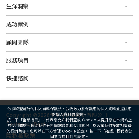
生洋洞察
成功案例
顧問團隊
服務項目
快速諮詢
依據歐盟施行的個人資料保護法，我們致力於保護您的個人資料並提供您
Copyright ©2026年生洋網路股份有限公司
對個人資料的掌握。
按一下「全部接受」，代表您允許我們置放 Cookie 來提升您在本網站上
Design
iBest
by
的使用體驗、協助我們分析網站效能和使用狀況，以及讓我們投放相關聯
的行銷內容。您可以在下方管理 Cookie 設定。 按一下「確認」即代表您
隱私權政策
同意採用目前的設定。