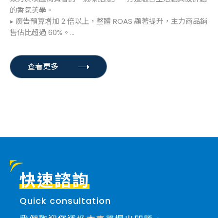
的香氛美學。
▸ 廣告預算增加 2 倍以上，整體 ROAS 顯著提升，主力商品銷
售佔比超過 60%。
▸ 廣告產品流量提升30%，平均停留時間較合作前提升2.3倍
查看更多
快速諮詢
Quick consultation