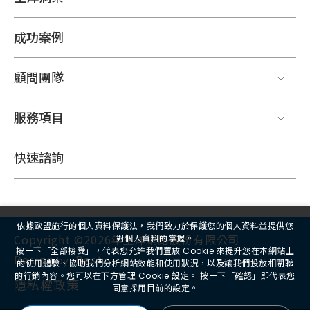
成功案例
顧問團隊
服務項目
快速諮詢
依據歐盟施行的個人資料保護法，我們致力於保護您的個人資料並提供您
Copyright ©2026年生洋網路股份有限公司
對個人資料的掌握。
按一下「全部接受」，代表您允許我們置放 Cookie 來提升您在本網站上
Design
iBest
by
的使用體驗、協助我們分析網站效能和使用狀況，以及讓我們投放相關聯
的行銷內容。您可以在下方管理 Cookie 設定。 按一下「確認」即代表您
隱私權政策
同意採用目前的設定。