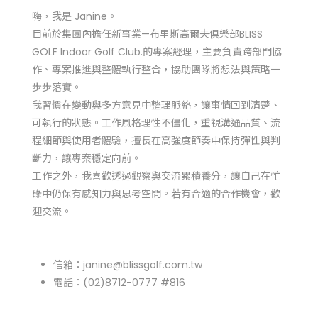
嗨，我是 Janine。
目前於集團內擔任新事業—布里斯高爾夫俱樂部BLISS
GOLF Indoor Golf Club.的專案經理，主要負責跨部門協
作、專案推進與整體執行整合，協助團隊將想法與策略一
步步落實。
我習慣在變動與多方意見中整理脈絡，讓事情回到清楚、
可執行的狀態。工作風格理性不僵化，重視溝通品質、流
程細節與使用者體驗，擅長在高強度節奏中保持彈性與判
斷力，讓專案穩定向前。
工作之外，我喜歡透過觀察與交流累積養分，讓自己在忙
碌中仍保有感知力與思考空間。若有合適的合作機會，歡
迎交流。
信箱：
janine@blissgolf.com.tw
電話：(02)8712-0777 #816