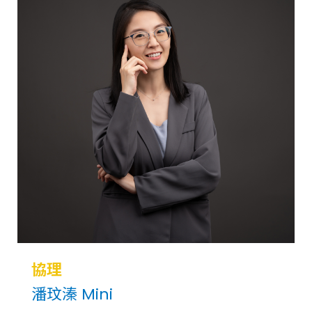
協理
潘玟溱 Mini