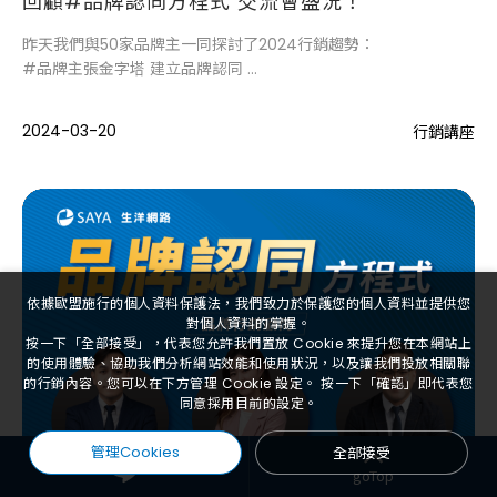
回顧#品牌認同方程式 交流會盛況！
昨天我們與50家品牌主一同探討了2024行銷趨勢：
#品牌主張金字塔 建立品牌認同
#論壇地圖 六步驟掌握輿論方向
#會員腳本 促成好友互動到成交
2024-03-20
行銷講座
依據歐盟施行的個人資料保護法，我們致力於保護您的個人資料並提供您
對個人資料的掌握。
按一下「全部接受」，代表您允許我們置放 Cookie 來提升您在本網站上
的使用體驗、協助我們分析網站效能和使用狀況，以及讓我們投放相關聯
的行銷內容。您可以在下方管理 Cookie 設定。 按一下「確認」即代表您
同意採用目前的設定。
管理Cookies
全部接受
goTop