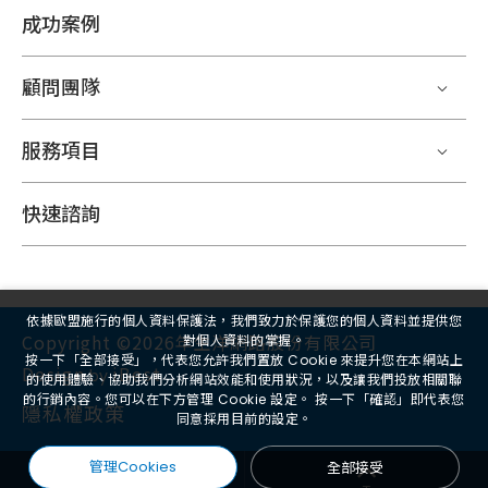
成功案例
顧問團隊
服務項目
快速諮詢
依據歐盟施行的個人資料保護法，我們致力於保護您的個人資料並提供您
Copyright ©2026年生洋網路股份有限公司
對個人資料的掌握。
按一下「全部接受」，代表您允許我們置放 Cookie 來提升您在本網站上
Design
iBest
by
的使用體驗、協助我們分析網站效能和使用狀況，以及讓我們投放相關聯
的行銷內容。您可以在下方管理 Cookie 設定。 按一下「確認」即代表您
隱私權政策
同意採用目前的設定。
管理Cookies
全部接受