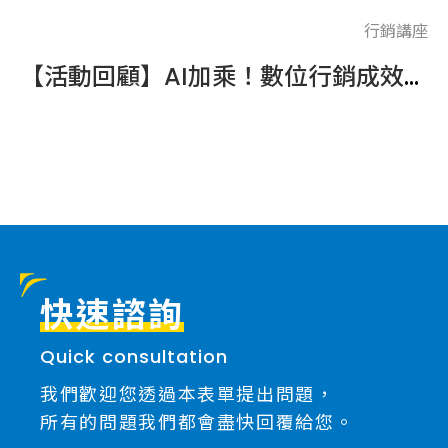
講座
行銷講座
會圓滿落幕！
【活動回顧】AI加乘！數位行銷成效進化術好評再加場
I
快速諮詢
Quick consultation
我們歡迎您透過本表單提出問題，
所有的問題我們都會盡快回覆給您。