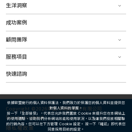
生洋洞察
成功案例
顧問團隊
服務項目
快速諮詢
依據歐盟施行的個人資料保護法，我們致力於保護您的個人資料並提供您
Copyright ©2026年生洋網路股份有限公司
對個人資料的掌握。
按一下「全部接受」，代表您允許我們置放 Cookie 來提升您在本網站上
Design
iBest
by
的使用體驗、協助我們分析網站效能和使用狀況，以及讓我們投放相關聯
的行銷內容。您可以在下方管理 Cookie 設定。 按一下「確認」即代表您
隱私權政策
同意採用目前的設定。