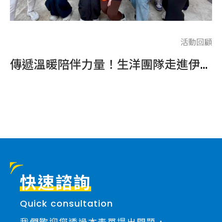
回顧
活動回顧
LINE 搭載 最強 AI 大腦，捕捉高價值名單
傳遞溫暖陪伴力量！生洋團隊走進伊甸基金會，攜手身障朋友們挑戰體適能運動
總
..
快速諮詢
Quick consultation