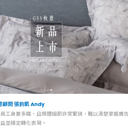
顧問 張鈞凱 Andy
因員工身兼多職、且媒體細節非常繁瑣，難以清楚掌握廣
效益並穩定轉化表現。