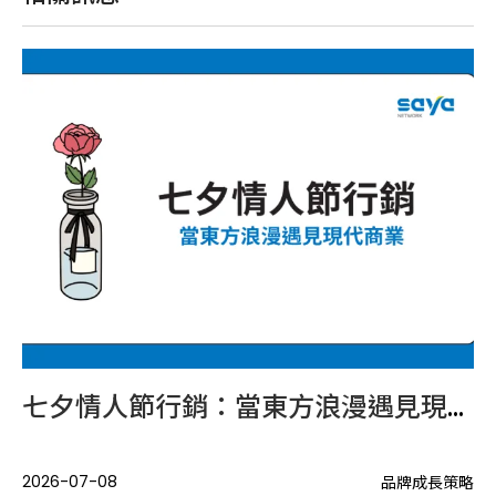
過
消
20
行銷：當東方浪漫遇見現代商業
夏季黃金戰局：如何靠「微場景行銷」滲透消費者的日常？
2026-06-22
策略
品牌成長策略