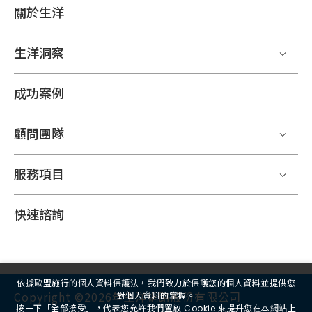
關於生洋
生洋洞察
成功案例
顧問團隊
服務項目
快速諮詢
依據歐盟施行的個人資料保護法，我們致力於保護您的個人資料並提供您
Copyright ©2026年生洋網路股份有限公司
對個人資料的掌握。
按一下「全部接受」，代表您允許我們置放 Cookie 來提升您在本網站上