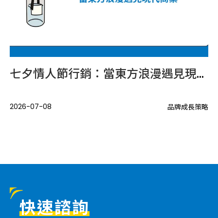
口增加後，品牌內容應如何布局？
七夕情人節行銷：當東方浪漫遇見現代商業
當
.
2026-07-08
20
品牌成長策略
策略
快速諮詢