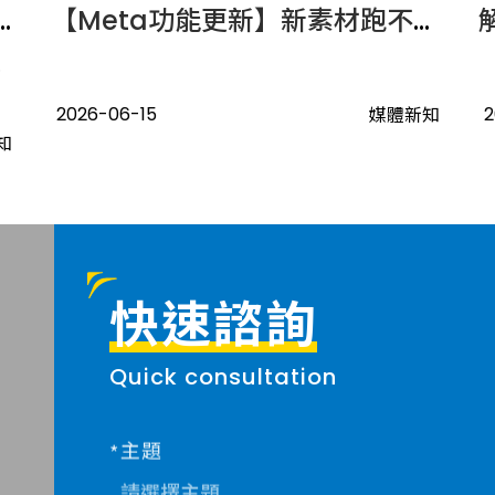
NE Touch 搶先上線，手機輕碰開啟品牌互動
【Meta功能更新】新素材跑不動怎麼辦?「推動投遞」功能強勢登場
.
2026-06-15
2
媒體新知
知
快速諮詢
Quick consultation
主題