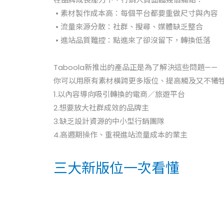
• 素材製作成本高：每個平台都要重做尺寸與內容
• 流量來源分散：社群、搜尋、媒體缺乏整合
• 進站品質難控：點進來了卻沒留下，轉換低落
Taboola新推出的產品正是為了解決這些問題——
你可以用原有素材橫跨更多版位、提高觸及又不犧
1.以內容導向吸引轉換的電商／旅遊平台
2.想要放大社群成效的品牌主
3.缺乏設計資源的中小型行銷團隊
4.高週期操作、重視進站流量成本的業主
三大新版位一次看懂