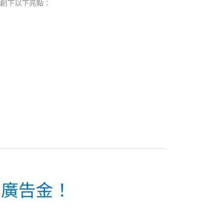
璧創下以下亮點：
%廣告金！