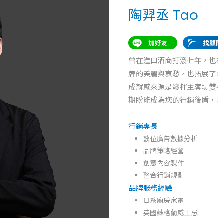
陶羿丞 Tao
曾在進口酒商打滾七年，也
牌的美麗與哀愁，也拓展了
成就感來源是發揮主客場雙
期盼能成為您的行銷後盾，
行銷專長
數位廣告數據分析
品牌策略經營
創意內容製作
整合行銷規劃
品牌服務經驗
日系廚房家電
英國蘇格蘭威士忌