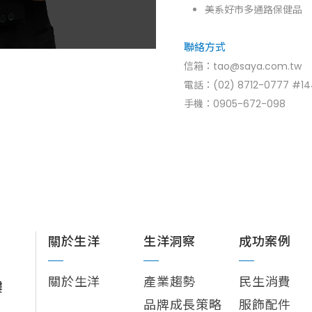
美系好市多通路保健品
聯絡方式
信箱：tao
@saya.com.tw
電話：
(02) 8712-0777 #1
手機：
0905-672-098
關於生洋
生洋洞察
成功案例
關於生洋
產業趨勢
民生消費
樓
品牌成長策略
服飾配件