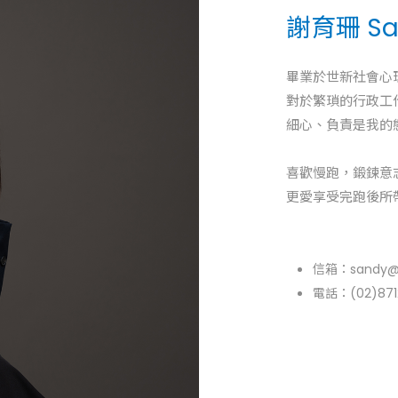
謝育珊 Sa
畢業於世新社會心
對於繁瑣的行政工
細心、負責是我的
喜歡慢跑，鍛鍊意
更愛享受完
信箱：
sandy@
電話：(02)871