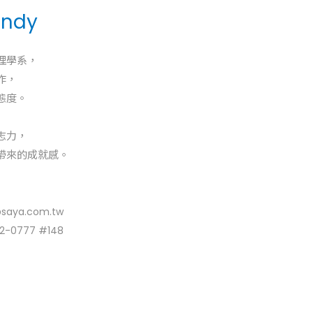
ndy
理學系，
作，
態度。
志力，
跑後所帶來的成就感。
saya.com.tw
2-0777 #148