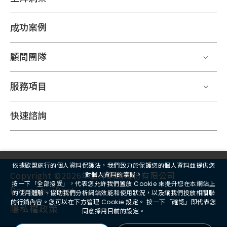
成功案例
顧問團隊
服務項目
快速諮詢
依據歐盟施行的個人資料保護法，我們致力於保護您的個人資料並提供您
Copyright ©2026年生洋網路股份有限公司
對個人資料的掌握。
按一下「全部接受」，代表您允許我們置放 Cookie 來提升您在本網站上
Design
iBest
by
的使用體驗、協助我們分析網站效能和使用狀況，以及讓我們投放相關聯
的行銷內容。您可以在下方管理 Cookie 設定。 按一下「確認」即代表您
隱私權政策
同意採用目前的設定。