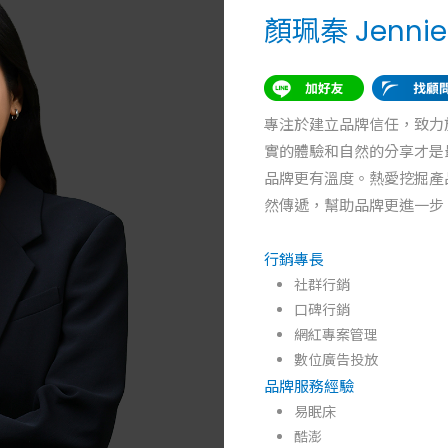
顏珮秦 Jennie
專注於建立品牌信任，致力
實的體驗和自然的分享才是
品牌更有溫度。熱愛挖掘產
然傳遞，幫助品牌更進一步
行銷專長
社群行銷
口碑行銷
網紅專案管理
數位廣告投放
品牌服務經驗
易眠床
酷澎