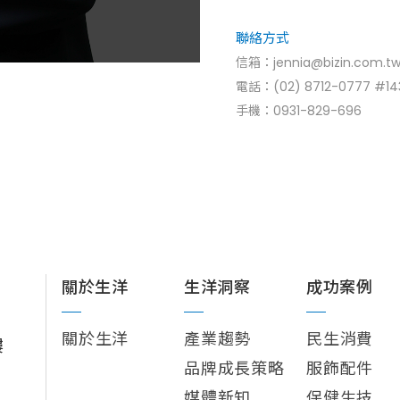
聯絡方式
信箱：jennia
@bizin.com.t
電話：
(02) 8712-0777 #14
手機：
0931-829-696
關於生洋
生洋洞察
成功案例
關於生洋
產業趨勢
民生消費
樓
品牌成長策略
服飾配件
媒體新知
保健生技