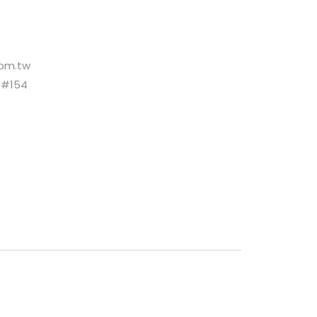
om.tw
 #154