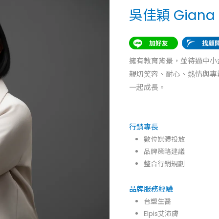
吳佳穎 Giana
擁有教育背景，並待過中小
親切笑容、耐心、熱情與專
一起成長。
行銷專長
數位媒體投放
品牌策略建議
整合行銷規劃
品牌服務經驗
台塑生醫
Elpis艾沛膚