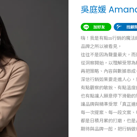
吳庭媛 Aman
嗨！我是有點ɪs行銷的魔法師
品牌之所以被看見，
往往不是因為聲量最大，而
從洞察開始，以理解受眾為
再把策略、內容與數據串成
深信行銷如果要走進人心，
有點觀察的敏銳、有點溫度
也有點讓人願意停下滑動的
讓品牌與精準受眾「真正連
每一次提案、每一段文案、
都是日積月累的打磨，也是
期待與品牌一起，把行銷做