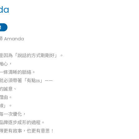
da
 Amanda
是因為「說話的方式剛剛好」。
軸心，
一條清晰的脈絡。
就必須帶著「有點ɪs」——
的誠意、
理由。
線」。
每一次優化，
品牌逐步成形的過程。
得更有故事，也更有意思！