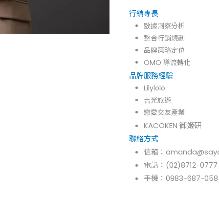
行銷專長
數據洞察分析
整合行銷規劃
品牌策略定位
OMO 導流轉化
品牌服務經驗
Lilylolo
吉光旅遊
戀愛交友產業
KACOKEN 御姬研
聯絡方式
信箱：amanda@saya
電話：(02)8712-0777
手機：
0983-687-058