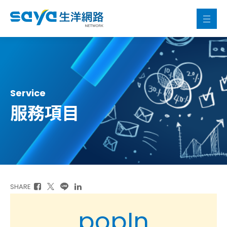
Service
服務項目
SHARE
popIn