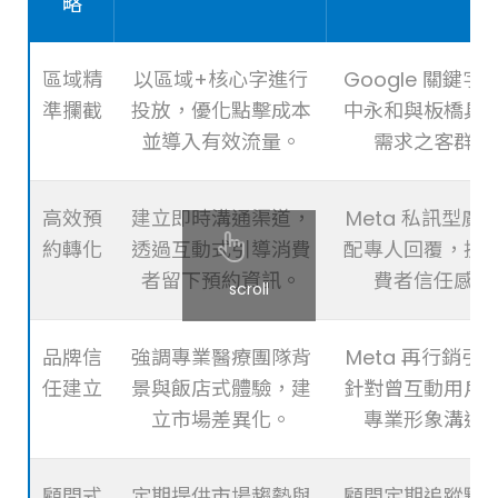
略
區域精
以區域+核心字進行
Google 關鍵字
準攔截
投放，優化點擊成本
中永和與板橋具
並導入有效流量。
需求之客群。
高效預
建立即時溝通渠道，
Meta 私訊型廣
約轉化
透過互動式引導消費
配專人回覆，提
者留下預約資訊。
費者信任感。
scroll
品牌信
強調專業醫療團隊背
Meta 再行銷引
任建立
景與飯店式體驗，建
針對曾互動用戶
立市場差異化。
專業形象溝通
顧問式
定期提供市場趨勢與
顧問定期追蹤點