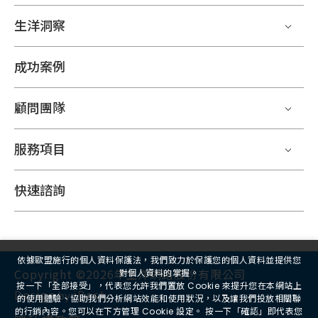
生洋洞察
成功案例
顧問團隊
服務項目
快速諮詢
依據歐盟施行的個人資料保護法，我們致力於保護您的個人資料並提供您
Copyright ©2026年生洋網路股份有限公司
對個人資料的掌握。
按一下「全部接受」，代表您允許我們置放 Cookie 來提升您在本網站上
Design
iBest
by
的使用體驗、協助我們分析網站效能和使用狀況，以及讓我們投放相關聯
的行銷內容。您可以在下方管理 Cookie 設定。 按一下「確認」即代表您