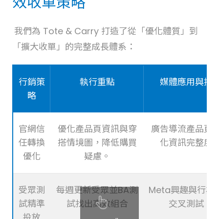
效收單策略
我們為 Tote & Carry 打造了從「優化體質」到
「擴大收單」的完整成長體系：
行銷策
執行重點
媒體應用與技
略
官網信
優化產品頁資訊與穿
廣告導流產品頁
任轉換
搭情境圖，降低購買
化資訊完整度
優化
疑慮。
受眾測
每週更新受眾並BA測
Meta興趣與行為
試精準
試找出高效組合
交叉測試。
投放