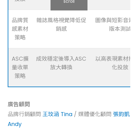
scroll
品牌質
雜誌風格視覺降低促
圖像與短影音素
感素材
銷感
版本測試
策略
ASC擴
成效穩定後導入ASC
以高表現素材持
量收單
放大轉換
化投放
策略
廣告顧問
品牌行銷顧問
王玟涵 Tina
/ 媒體優化顧問
張鈞凱
Andy