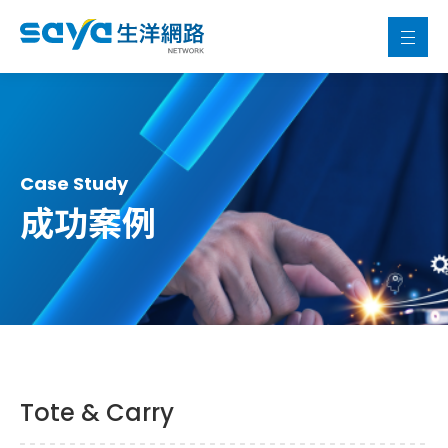
Case Study
成功案例
Tote & Carry