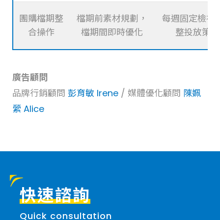
團購檔期整
檔期前素材規劃，
每週固定檢視
合操作
檔期間即時優化
整投放策略
廣告顧問
品牌行銷顧問
彭育敏 Irene
/ 媒體優化顧問
陳姵
縈 Alice
快速諮詢
Quick consultation