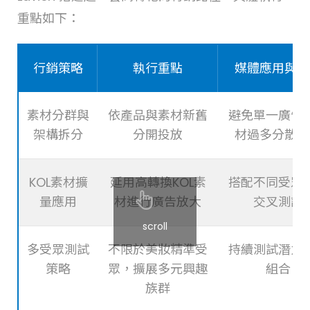
重點如下：
行銷策略
執行重點
媒體應用與技
素材分群與
依產品與素材新舊
避免單一廣告
架構拆分
分開投放
材過多分散預
KOL素材擴
延用高轉換KOL素
搭配不同受眾
量應用
材進行廣告放大
交叉測試
scroll
多受眾測試
不限於美妝精準受
持續測試潛力
策略
眾，擴展多元興趣
組合
族群