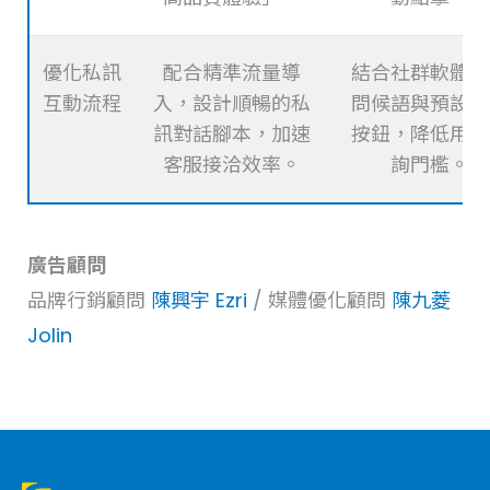
優化私訊
配合精準流量導
結合社群軟體自
互動流程
入，設計順暢的私
問候語與預設引
訊對話腳本，加速
按鈕，降低用戶
客服接洽效率。
詢門檻。
廣告顧問
品牌行銷顧問
陳興宇 Ezri
/ 媒體優化顧問
陳九菱
Jolin