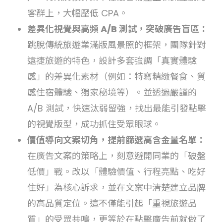
客群上，大幅壓低 CPA。
差異化視覺與高頻 A/B 測試，突破廣告盲區：
跳脫傳統旅遊業滿版風景照的框架，團隊針對
遠捷旅遊的特色，設計多套強調「真實體驗
感」的差異化素材（例如：特寫精緻餐食、質
感住宿體驗、獨家秘境等）。並透過嚴謹的
A/B 測試，快速汰弱留強，找出最能引發點擊
的視覺版型，成功抓住受眾眼球。
價值導向文案切角，提前篩選高含金量名單：
在廣告文案的策略上，刻意避開同業的「破盤
低價」戰。改以「體驗價值、行程亮點、吃好
住好」為核心訴求，並在文案中清楚建立品牌
的高品質定位。這不僅能引起「重視旅遊品
質」的受眾共鳴，更等於在點擊廣告前就做了