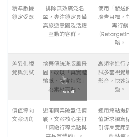
精準數據
排除無效廣泛名
使用「發送訊息
鎖定受眾
單，專注鎖定具備
廣告目標，並搭
高旅遊意圖及活躍
再行銷
互動的客群。
（Retargetin
略。
差異化視
捨棄傳統滿版風景
高頻率進行 A/B
覺與測試
圖，改以「真實體
試多套視覺版型
驗感、美食特寫」
影音，快速汰弱
為素材亮點。
強。
scroll
價值導向
避開同業破盤低價
運用痛點提問與
文案切角
戰，文案核心主打
值訴求撰寫貼文
「精緻行程亮點與
引導高意願受眾
高品質體驗」。
動點擊。