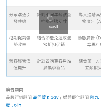
分眾溝通引
針對不同年齡孩童
導入進階高效
發共鳴
推播合適尺寸
物廣告 (ASC
scroll
檔期促銷強
結合節慶免運或滿
動態廣告 (DPA
勢收單
額折扣促銷
準再行銷
舊客經營價
針對曾購買客戶推
結合第一方數
值提升
廣換季新品
立類似受眾
廣告顧問
品牌行銷顧問
高伃萱 Kiddy
/ 媒體優化顧問
陳九
菱 Jolin