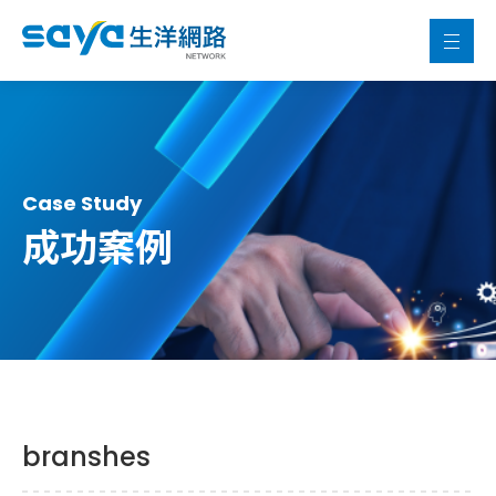
Case Study
成功案例
branshes