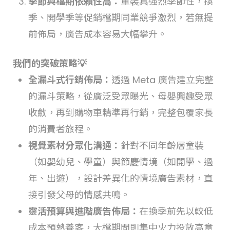
季節與檔期依賴性高：
童裝具強烈季節性，換
季、開學季等促銷檔期同業競爭激烈，若無提
前佈局，廣告成本容易大幅攀升。
我們的突破策略💡
全漏斗式行銷佈局：
透過 Meta 廣告建立完整
的漏斗策略，從廣泛受眾曝光、母嬰興趣受眾
收斂，再到購物車精準再行銷，完整包覆家長
的消費者旅程。
視覺素材分眾化溝通：
針對不同年齡層童裝
（如嬰幼兒、學童）與節慶情境（如開學、過
年、出遊），設計差異化的情境廣告素材，直
接引發父母的情感共鳴。
靈活預算與進階廣告佈局：
在換季前先以較低
成本預熱養客，大檔期間則集中火力投放高意