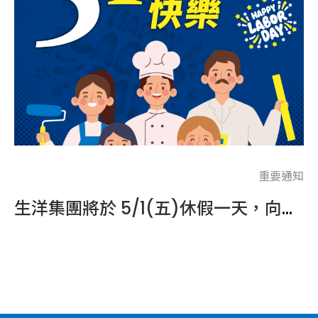
通知
重要通知
賀！生洋網路榮獲 2026 LINE Biz-Solutions 官方帳號「銀級銷售夥伴」認證！
生洋集團將於 5/1(五)休假一天，向所有辛勤工作的夥伴致敬！
E