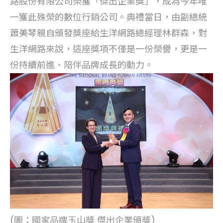
路股份有限公司榮獲「傑出企業獎」，成為今年唯
一獲此殊榮的數位行銷公司。典禮當日，由副總統
蕭美琴親自頒發獎座給生洋網路總經理林群森，對
生洋網路來說，這座獎項不僅是一份榮譽，更是一
份持續前進、陪伴品牌成長的動力。
(圖：國家品牌玉山獎 傑出企業頒獎)