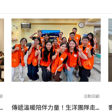
顧
活動回顧
NE 搭載 最強 AI 大腦，捕捉高價值名單
傳遞溫暖陪伴力量！生洋團隊走進伊甸基金會，攜手身障朋友們挑戰體適能運動