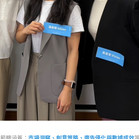
選範疇涵蓋：
市場洞察、創意策略、廣告優化與數據成效