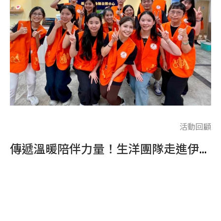
回顧
活動回顧
LINE 搭載 最強 AI 大腦，捕捉高價值名單
傳遞溫暖陪伴力量！生洋團隊走進伊甸基金會，攜手身障朋友們挑戰體適能運動
總
..