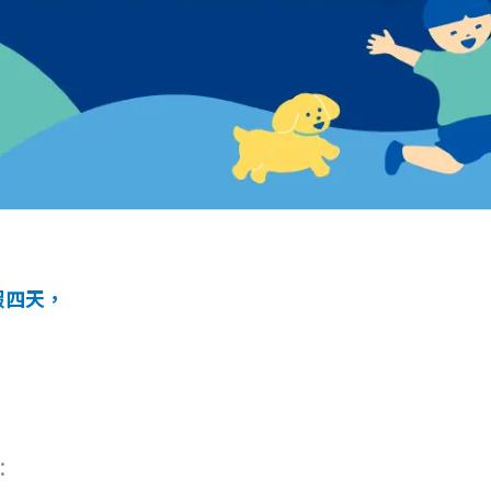
假四天，
：