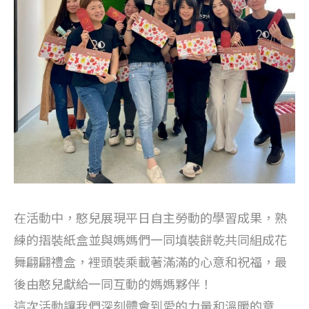
在活動中，憨兒展現平日自主勞動的學習成果，熟
練的摺裝紙盒並與媽媽們一同填裝餅乾共同組成花
舞翩翩禮盒，裡頭裝乘載著滿滿的心意和祝福，最
後由憨兒獻給一同互動的媽媽夥伴！
這次活動讓我們深刻體會到愛的力量和溫暖的意