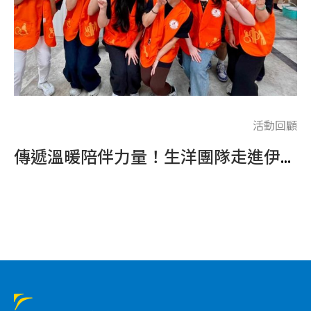
顧
活動回顧
高價值名單
傳遞溫暖陪伴力量！生洋團隊走進伊甸基金會，攜手身障朋友們挑戰體適能運動
.