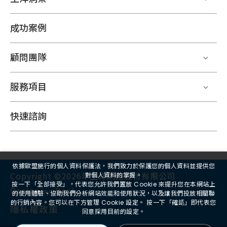
成功案例
顧問團隊
服務項目
快速諮詢
依據歐盟施行的個人資料保護法，我們致力於保護您的個人資料並提供您
Copyright ©2026年生洋網路股份有限公司
對個人資料的掌握。
按一下「全部接受」，代表您允許我們置放 Cookie 來提升您在本網站上
Design
iBest
by
的使用體驗、協助我們分析網站效能和使用狀況，以及讓我們投放相關聯
的行銷內容。您可以在下方管理 Cookie 設定。 按一下「確認」即代表您
隱私權政策
同意採用目前的設定。