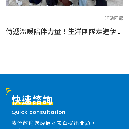
回顧
活動回顧
LINE 搭載 最強 AI 大腦，捕捉高價值名單
傳遞溫暖陪伴力量！生洋團隊走進伊甸基金會，攜手身障朋友們挑戰體適能運動
總
..
快速諮詢
Quick consultation
我們歡迎您透過本表單提出問題，