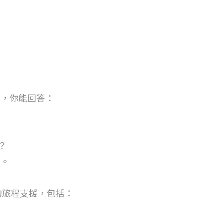
。
析，你能回答：
？
銷。
的旅程支援，包括：