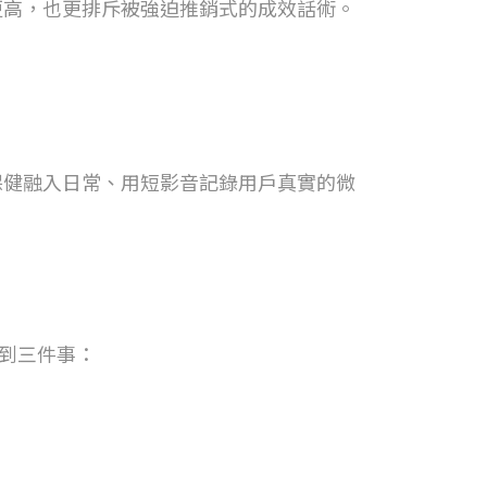
更高，也更排斥被強迫推銷式的成效話術。
保健融入日常、用短影音記錄用戶真實的微
做到三件事：