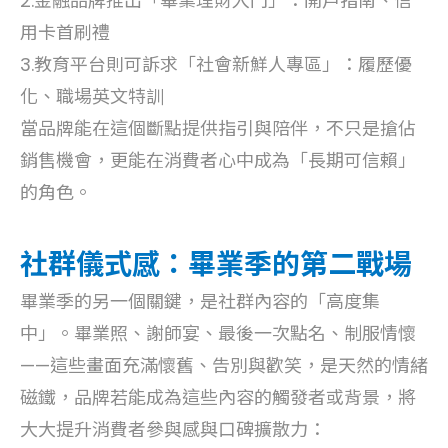
2.金融品牌推出「畢業理財入門」：開戶指南、信
用卡首刷禮
3.教育平台則可訴求「社會新鮮人專區」：履歷優
化、職場英文特訓
當品牌能在這個斷點提供指引與陪伴，不只是搶佔
銷售機會，更能在消費者心中成為「長期可信賴」
的角色。
社群儀式感：畢業季的第二戰場
畢業季的另一個關鍵，是社群內容的「高度集
中」。畢業照、謝師宴、最後一次點名、制服情懷
——這些畫面充滿懷舊、告別與歡笑，是天然的情緒
磁鐵，品牌若能成為這些內容的觸發者或背景，將
大大提升消費者參與感與口碑擴散力：