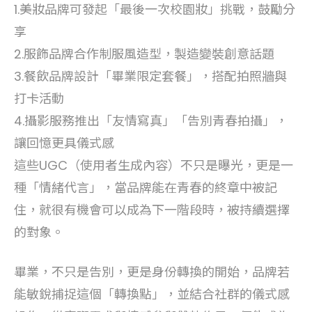
1.美妝品牌可發起「最後一次校園妝」挑戰，鼓勵分
享
2.服飾品牌合作制服風造型，製造變裝創意話題
3.餐飲品牌設計「畢業限定套餐」，搭配拍照牆與
打卡活動
4.攝影服務推出「友情寫真」「告別青春拍攝」，
讓回憶更具儀式感
這些UGC（使用者生成內容）不只是曝光，更是一
種「情緒代言」，當品牌能在青春的終章中被記
住，就很有機會可以成為下一階段時，被持續選擇
的對象。
畢業，不只是告別，更是身份轉換的開始，品牌若
能敏銳捕捉這個「轉換點」，並結合社群的儀式感