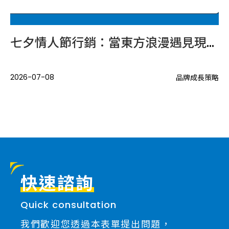
口增加後，品牌內容應如何布局？
七夕情人節行銷：當東方浪漫遇見現代商業
當
.
2026-07-08
20
品牌成長策略
策略
快速諮詢
Quick consultation
我們歡迎您透過本表單提出問題，