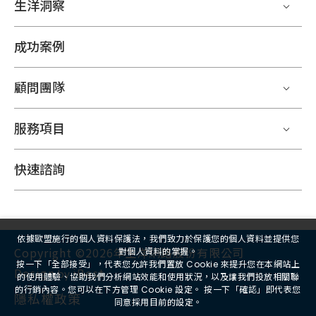
生洋洞察
成功案例
顧問團隊
服務項目
快速諮詢
依據歐盟施行的個人資料保護法，我們致力於保護您的個人資料並提供您
Copyright ©2026年生洋網路股份有限公司
對個人資料的掌握。
按一下「全部接受」，代表您允許我們置放 Cookie 來提升您在本網站上
Design
iBest
by
的使用體驗、協助我們分析網站效能和使用狀況，以及讓我們投放相關聯
的行銷內容。您可以在下方管理 Cookie 設定。 按一下「確認」即代表您
隱私權政策
同意採用目前的設定。