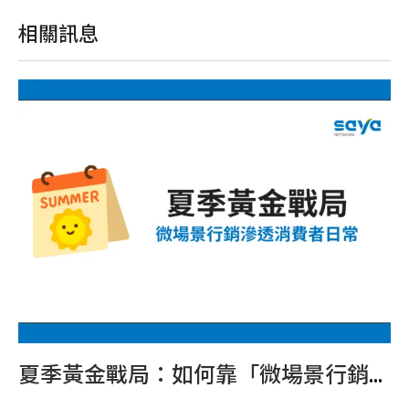
相關訊息
行銷：當東方浪漫遇見現代商業
夏季黃金戰局：如何靠「微場景行銷」滲透消費者的日常？