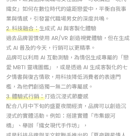
織女」如何在數位時代的遠距戀愛中，平衡自我事
業與情感，引發當代職場男女的深度共鳴。
2. 科技融合：
生成式 AI 與客製化體驗
過去品牌習慣使用 AR/VR 創造視覺體驗，但在生成
式 AI 普及的今天，行銷可以更精準。
品牌可以利用 AI 互動測驗，為情侶生成專屬的「戀
愛 MBTI 靈魂圖鑑」，或是透過 AI 生成客製化的七
夕情書與復古情歌，用科技降低消費者的表達門
檻，為他們創造獨一無二的專屬感。
3. 體驗式行銷：
打造沉浸式節慶感
配合八月中下旬的盛夏夜間經濟，品牌可以創造沉
浸式的實體活動。例如：搭建實體「市集銀河
橋」、舉辦「織女現代手作坊」，
或是科技品牌與天文館聯手推出的「夏夜觀星情人