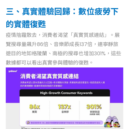
三、真實體驗回歸：數位疲勞下
的實體復甦
疫情陰霾散去，消費者渴望「真實質感連結」。展
覽搜尋量飆升86倍、音樂節成長137倍，連寧靜旅
遊目的地如格陵蘭、南極的搜尋也增加301%，這些
數據都可以看出真實參與體驗的復甦。