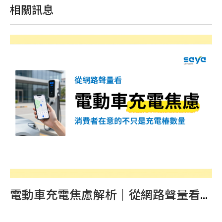
相關訊息
意什麼？從網路討論看影響信任的五大關鍵
電動車充電焦慮解析｜從網路聲量看消費者痛點與品牌競爭機會
、療