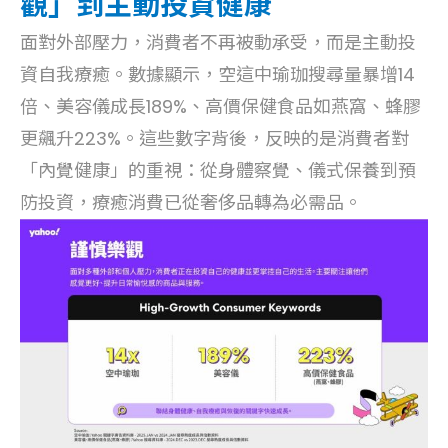
觀」到主動投資健康
面對外部壓力，消費者不再被動承受，而是主動投
資自我療癒。數據顯示，空這中瑜珈搜尋量暴增14
倍、美容儀成長189%、高價保健食品如燕窩、蜂膠
更飆升223%。這些數字背後，反映的是消費者對
「內覺健康」的重視：從身體察覺、儀式保養到預
防投資，療癒消費已從奢侈品轉為必需品。