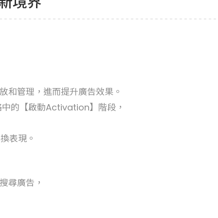
銷新境界
投放和管理，進而提升廣告效果。
的【啟動Activation】階段，
轉換表現。
能搜尋廣告，