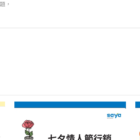
問題，
。