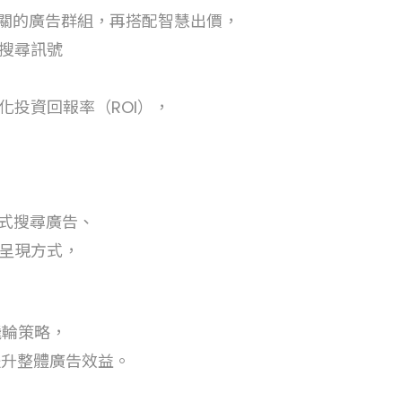
關的廣告群組，再搭配智慧出價，
搜尋訊號
投資回報率（ROI），
式搜尋廣告、
呈現方式，
飛輪策略，
提升整體廣告效益。